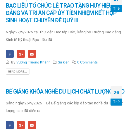
BẠC LIÊU TỔ CHỨC LỄ TRAO TẶNG HUY HIỆU
Th9
ĐẢNG VÀ TRI ÂN CẤP ỦY TIỀN NHIỆM KẾT HỢP
SINH HOẠT CHUYÊN ĐỀ QUÝ III
Ngày 27/9/2025, tại Thư viện Học tập Bác, Đảng bộ Trường Cao đẳng
Kinh tế Kỹ thuật Bạc Liêu đã...
By
Vương Trường Khánh
Sự kiện
0 Comments
READ MORE...
BẾ GIẢNG KHÓA NGHỀ DU LỊCH CHẤT LƯỢNG CAO
26
Th9
Sáng ngày 26/9/2025 – Lễ Bế giảng các lớp đào tạo nghề du lịch chất
lượng cao đã diễn ra...