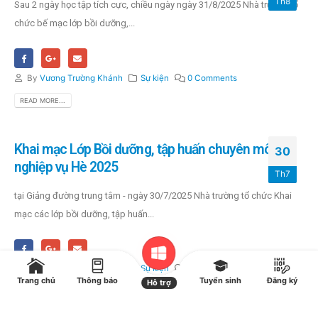
Th8
Sau 2 ngày học tập tích cực, chiều ngày ngày 31/8/2025 Nhà trường tổ
chức bế mạc lớp bồi dưỡng,...
By
Vương Trường Khánh
Sự kiện
0 Comments
READ MORE...
Khai mạc Lớp Bồi dưỡng, tập huấn chuyên môn –
30
nghiệp vụ Hè 2025
Th7
tại Giảng đường trung tâm - ngày 30/7/2025 Nhà trường tổ chức Khai
mạc các lớp bồi dưỡng, tập huấn...
By
Vương Trường Khánh
Sự kiện
0 Comments
Trang chủ
Thông báo
Tuyển sinh
Đăng ký
Hỗ trợ
READ MORE...