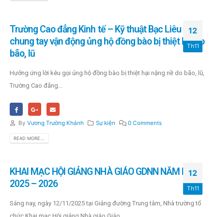
Trường Cao đẳng Kinh tế – Kỹ thuật Bạc Liêu
12
chung tay vận động ủng hộ đồng bào bị thiệt hại do
Th11
bão, lũ
Hưởng ứng lời kêu gọi ủng hộ đồng bào bị thiệt hại nặng nề do bão, lũ,
Trường Cao đẳng...
By
Vương Trường Khánh
Sự kiện
0 Comments
READ MORE...
KHAI MẠC HỘI GIẢNG NHÀ GIÁO GDNN NĂM HỌC
12
2025 – 2026
Th11
Sáng nay, ngày 12/11/2025 tại Giảng đường Trung tâm, Nhà trường tổ
chức Khai mạc Hội giảng Nhà giáo Giáo...