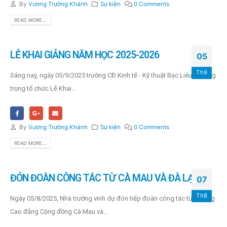
By
Vương Trường Khánh
Sự kiện
0 Comments
READ MORE...
LỄ KHAI GIẢNG NĂM HỌC 2025-2026
05
Th9
Sáng nay, ngày 05/9/2025 trường CĐ Kinh tế - Kỹ thuật Bạc Liêu đã long
trọng tổ chức Lễ Khai...
By
Vương Trường Khánh
Sự kiện
0 Comments
READ MORE...
ĐÓN ĐOÀN CÔNG TÁC TỪ CÀ MAU VÀ ĐÀ LẠT
07
Th8
Ngày 05/8/2025, Nhà trường vinh dự đón tiếp đoàn công tác từ Trường
Cao đẳng Cộng đồng Cà Mau và...