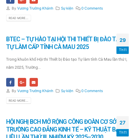
By
Vương Trường Khánh
Sự kiện
0 Comments
READ MORE...
BTEC – ​TỰ HÀO TẠI HỘI THI THIẾT BỊ ĐÀO TẠO
29
TỰ LÀM CẤP TỈNH CÀ MAU 2025
Th11
Trong khuôn khổ Hội thi Thiết bị Đào tạo Tự làm tỉnh Cà Mau lần thứ I,
năm 2025, Trường...
By
Vương Trường Khánh
Sự kiện
0 Comments
READ MORE...
HỘI NGHỊ BCH MỞ RỘNG CÔNG ĐOÀN CƠ SỞ
27
TRƯỜNG CAO ĐẲNG KINH TẾ – KỸ THUẬT BẠC
Th11
LIÊU LẦN THỨ III, NHIỆM KỲ 2025–2030