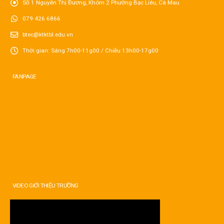
Số 1 Nguyễn Thị Đương, Khóm 2 Phường Bạc Liêu, Cà Mau
079 426 6866
btec@ktktbl.edu.vn
Thời gian: Sáng 7h00-11g00 / Chiều 13h00-17g00
FANPAGE
VIDEO GIỚI THIỆU TRƯỜNG