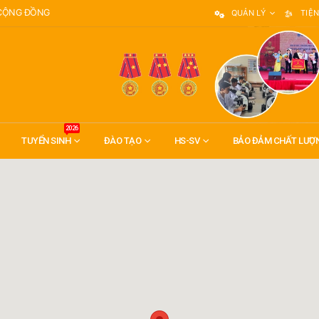
 CỘNG ĐỒNG
QUẢN LÝ
TIỆN
2026
TUYỂN SINH
ĐÀO TẠO
HS-SV
BẢO ĐẢM CHẤT LƯỢ