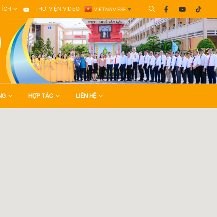
 ÍCH
THƯ VIỆN VIDEO
VIETNAMESE
▼
NG
HỢP TÁC
LIÊN HỆ