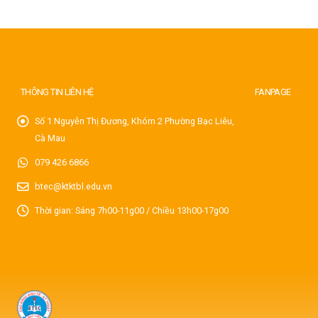
THÔNG TIN LIÊN HỆ
FANPAGE
Số 1 Nguyễn Thị Đương, Khóm 2 Phường Bạc Liêu,
Cà Mau
079 426 6866
btec@ktktbl.edu.vn
Thời gian: Sáng 7h00-11g00 / Chiều 13h00-17g00