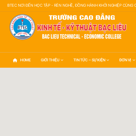
BTEC NƠI ĐẾN HỌC TẬP - RÈN NGHỀ, ĐỒNG HÀNH KHỞI NGHIỆP CÙNG
HOME
GIỚI THIỆU
TIN TỨC – SỰ KIỆN
ĐƠN VỊ