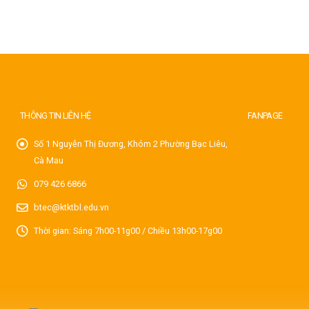
THÔNG TIN LIÊN HỆ
FANPAGE
Số 1 Nguyễn Thị Đương, Khóm 2 Phường Bạc Liêu,
Cà Mau
079 426 6866
btec@ktktbl.edu.vn
Thời gian: Sáng 7h00-11g00 / Chiều 13h00-17g00