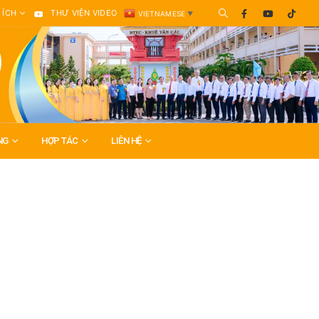
 ÍCH
THƯ VIỆN VIDEO
VIETNAMESE
▼
NG
HỢP TÁC
LIÊN HỆ