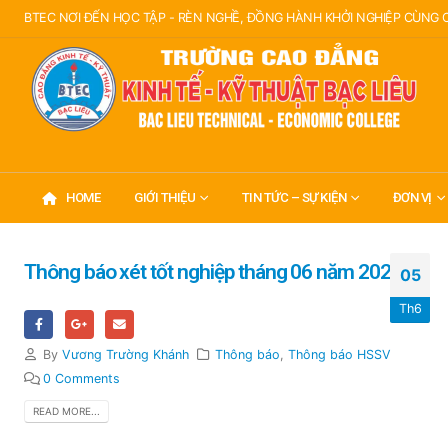
BTEC NƠI ĐẾN HỌC TẬP - RÈN NGHỀ, ĐỒNG HÀNH KHỞI NGHIỆP CÙNG
HOME
GIỚI THIỆU
TIN TỨC – SỰ KIỆN
ĐƠN VỊ
Thông báo xét tốt nghiệp tháng 06 năm 2025
05
Th6
By
Vương Trường Khánh
Thông báo
,
Thông báo HSSV
0 Comments
READ MORE...