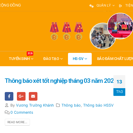
 CỘNG ĐỒNG
QUẢN LÝ
TIỆN
2026
TUYỂN SINH
ĐÀO TẠO
HS-SV
BẢO ĐẢM CHẤT LƯỢ
Thông báo xét tốt nghiệp tháng 03 năm 2025
13
Th3
By
Vương Trường Khánh
Thông báo
,
Thông báo HSSV
0 Comments
READ MORE...