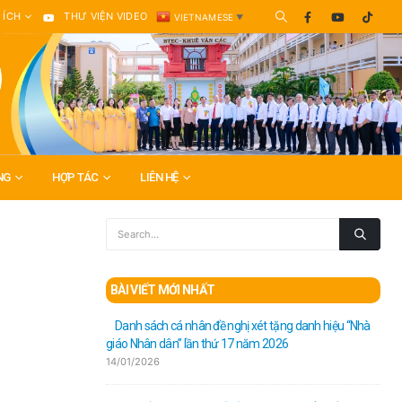
 ÍCH
THƯ VIỆN VIDEO
VIETNAMESE
▼
NG
HỢP TÁC
LIÊN HỆ
BÀI VIẾT MỚI NHẤT
Danh sách cá nhân đề nghị xét tặng danh hiệu “Nhà
giáo Nhân dân” lần thứ 17 năm 2026
14/01/2026