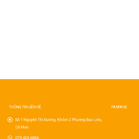
THÔNG TIN LIÊN HỆ
FANPAGE
Số 1 Nguyễn Thị Đương, Khóm 2 Phường Bạc Liêu,
Cà Mau
079 426 6866