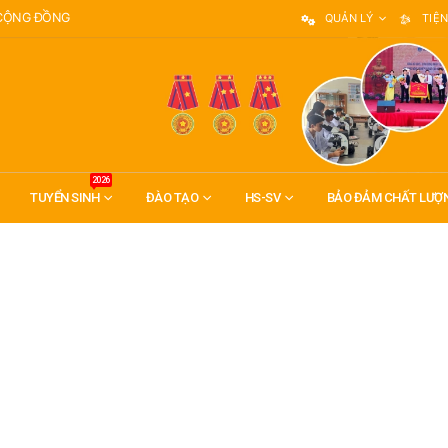
 CỘNG ĐỒNG
QUẢN LÝ
TIỆN
2026
TUYỂN SINH
ĐÀO TẠO
HS-SV
BẢO ĐẢM CHẤT LƯỢ