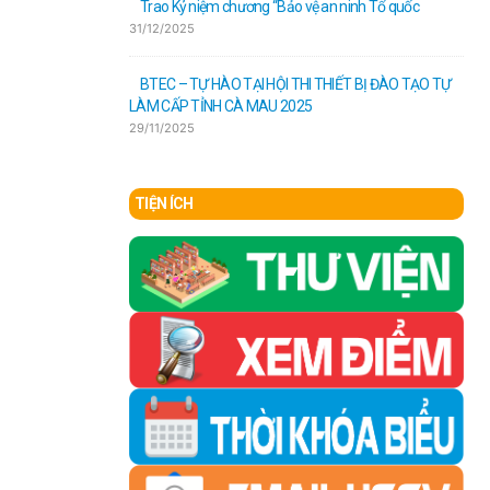
Trao Kỷ niệm chương “Bảo vệ an ninh Tổ quốc
31/12/2025
BTEC – ​TỰ HÀO TẠI HỘI THI THIẾT BỊ ĐÀO TẠO TỰ
LÀM CẤP TỈNH CÀ MAU 2025
29/11/2025
TIỆN ÍCH