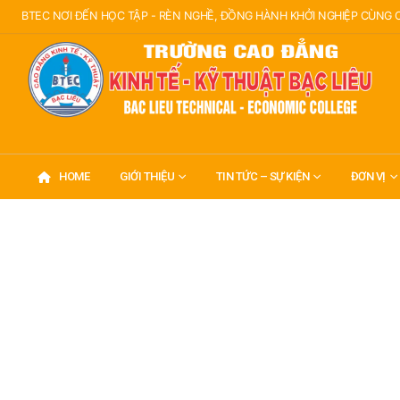
BTEC NƠI ĐẾN HỌC TẬP - RÈN NGHỀ, ĐỒNG HÀNH KHỞI NGHIỆP CÙNG
HOME
GIỚI THIỆU
TIN TỨC – SỰ KIỆN
ĐƠN VỊ