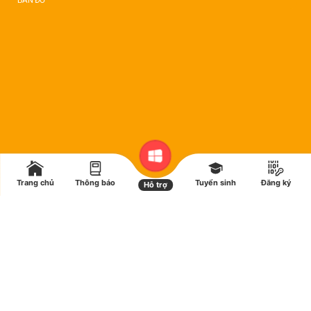
BẢN ĐỒ
Trang chủ
Thông báo
Tuyển sinh
Đăng ký
Hỗ trợ
© copyright 2025. Bản quyền thuộc Trường Cao đẳng Kinh tế - Kỹ thuật Bạc Liêu
Chính sách bảo mật
|
Điều khoản sử dụng
FAQ’s
Sitemap
Liên hệ