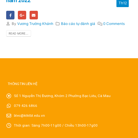
năm 2022
Th12
By
Vương Trường Khánh
Báo cáo tự đánh giá
0 Comments
READ MORE...
THÔNG TIN LIÊN HỆ
Số 1 Nguyễn Thị Đương, Khóm 2 Phường Bạc Liêu, Cà Mau
079 426 6866
btec@ktktbl.edu.vn
Thời gian: Sáng 7h00-11g00 / Chiều 13h00-17g00