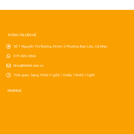
THÔNG TIN LIÊN HỆ
Số 1 Nguyễn Thị Đương, Khóm 2 Phường Bạc Liêu, Cà Mau
079 426 6866
btec@ktktbl.edu.vn
Thời gian: Sáng 7h00-11g00 / Chiều 13h00-17g00
FANPAGE