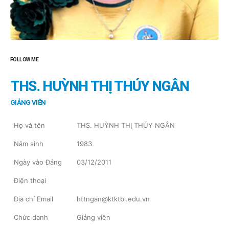
FOLLOW ME
THS. HUỲNH THỊ THÚY NGÂN
GIẢNG VIÊN
Họ và tên
THS. HUỲNH THỊ THÚY NGÂN
Năm sinh
1983
Ngày vào Đảng
03/12/2011
Điện thoại
Địa chỉ Email
httngan@ktktbl.edu.vn
Chức danh
Giảng viên