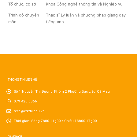
Tổ chức, cơ sở
Khoa Công nghệ thông tin và Nghiệp vụ
Trình độ chuyên
Thạc sĩ Lý luận và phương pháp giảng dạy
môn
tiếng anh
THÔNG TIN LIÊN HỆ
Số 1 Nguyễn Thị Đương, Khóm 2 Phường Bạc Liêu, Cà Mau
079 426 6866
btec@ktktbl.edu.vn
Thời gian: Sáng 7h00-11g00 / Chiều 13h00-17g00
FANPAGE