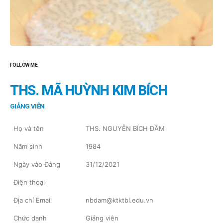
FOLLOW ME
THS. MÃ HUỲNH KIM BÍCH
GIẢNG VIÊN
Họ và tên
THS. NGUYỄN BÍCH ĐẦM
Năm sinh
1984
Ngày vào Đảng
31/12/2021
Điện thoại
Địa chỉ Email
nbdam@ktktbl.edu.vn
Chức danh
Giảng viên