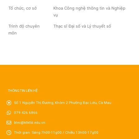
Tổ chức, cơ sở
Khoa Công nghệ thông tin và Nghiệp
vụ
Trình độ chuyên
Thạc sĩ Đại số và Lý thuyết số
môn
THÔNG TIN LIÊN HỆ
Số 1 Nguyễn Thị Đương, Khóm 2 Phường Bạc Liêu, Cà Mau
079 426 6866
btec@ktktbl.edu.vn
Thời gian: Sáng 7h00-11g00 / Chiều 13h00-17g00