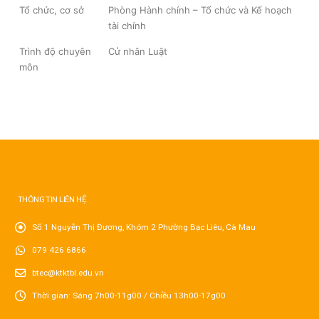
Tổ chức, cơ sở
Phòng Hành chính – Tổ chức và Kế hoạch
tài chính
Trình độ chuyên
Cử nhân Luật
môn
THÔNG TIN LIÊN HỆ
Số 1 Nguyễn Thị Đương, Khóm 2 Phường Bạc Liêu, Cà Mau
079 426 6866
btec@ktktbl.edu.vn
Thời gian: Sáng 7h00-11g00 / Chiều 13h00-17g00