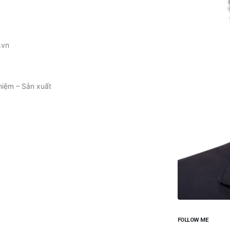
.vn
iệm – Sản xuất
FOLLOW ME