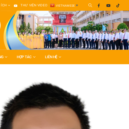
 ÍCH
THƯ VIỆN VIDEO
VIETNAMESE
▼
NG
HỢP TÁC
LIÊN HỆ