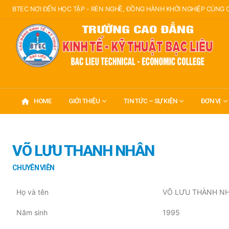
BTEC NƠI ĐẾN HỌC TẬP - RÈN NGHỀ, ĐỒNG HÀNH KHỞI NGHIỆP CÙNG
HOME
GIỚI THIỆU
TIN TỨC – SỰ KIỆN
ĐƠN VỊ
VÕ LƯU THANH NHÂN
CHUYÊN VIÊN
Họ và tên
VÕ LƯU THÀNH N
Năm sinh
1995