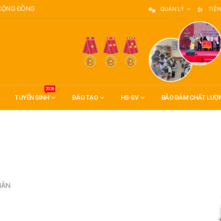
 CỘNG ĐỒNG
QUẢN LÝ
TIỆN
2026
TUYỂN SINH
ĐÀO TẠO
HS-SV
BẢO ĐẢM CHẤT LƯỢ
HÂN