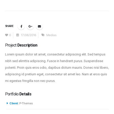
SHARE
0
17/06/2016
Medias
Project
Description
Lorem ipsum dolor sit amet, consectetur adipiscing elit. Sed tempus
nibh sed elimttis adipiscing. Fusce in hendrerit purus. Suspendisse
potenti. Proin quis eros odio, dapibus dictum mauris. Donec nisi libero,
adipiscing id pretium eget, consectetur sit amet leo. Nam at eros quis
mi egestas fringilla non nec purus.
Portfolio
Details
Client:
P-Themes