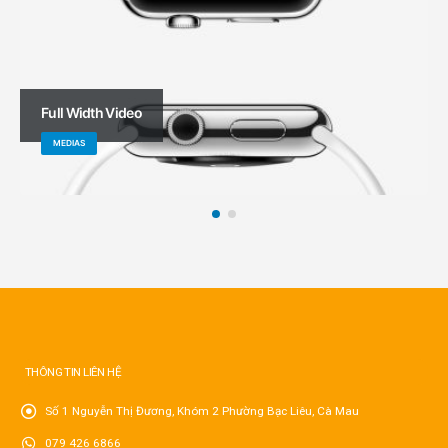
Full Width Video
MEDIAS
THÔNG TIN LIÊN HỆ
Số 1 Nguyễn Thị Đương, Khóm 2 Phường Bạc Liêu, Cà Mau
079 426 6866