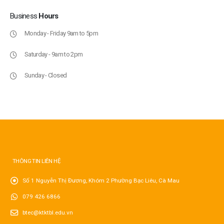
Business
Hours
Monday - Friday 9am to 5pm
Saturday - 9am to 2pm
Sunday - Closed
THÔNG TIN LIÊN HỆ
Số 1 Nguyễn Thị Đương, Khóm 2 Phường Bạc Liêu, Cà Mau
079 426 6866
btec@ktktbl.edu.vn