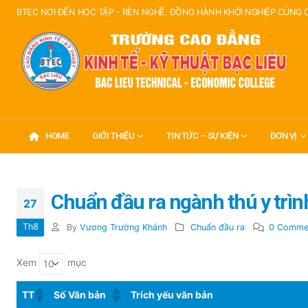
BTEC NƠI ĐẾN HỌC TẬP - RÈN NGHỀ, ĐỒNG HÀNH KHỞI NGHIỆP CÙNG
HOME
GIỚI THIỆU
TIN TỨC – SỰ KIỆN
ĐƠN VỊ
Chuẩn đầu ra ngành thú y trìn
27
Th8
By
Vương Trường Khánh
Chuẩn đầu ra
0 Comme
Xem
mục
TT
Số Văn bản
Trích yếu văn bản