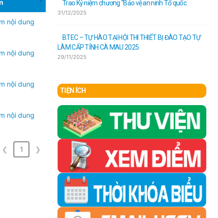
n
Trao Kỷ niệm chương “Bảo vệ an ninh Tổ quốc
31/12/2025
m nội dung
BTEC – ​TỰ HÀO TẠI HỘI THI THIẾT BỊ ĐÀO TẠO TỰ
LÀM CẤP TỈNH CÀ MAU 2025
m nội dung
29/11/2025
m nội dung
TIỆN ÍCH
m nội dung
❮
1
❯