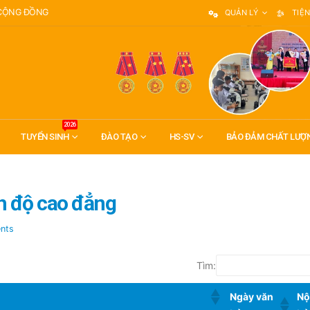
 CỘNG ĐỒNG
QUẢN LÝ
TIỆN
2026
TUYỂN SINH
ĐÀO TẠO
HS-SV
BẢO ĐẢM CHẤT LƯỢ
h độ cao đẳng
nts
Tìm:
Ngày văn
Nộ