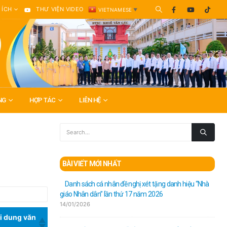
 ÍCH
THƯ VIỆN VIDEO
VIETNAMESE
▼
NG
HỢP TÁC
LIÊN HỆ
BÀI VIẾT MỚI NHẤT
Danh sách cá nhân đề nghị xét tặng danh hiệu “Nhà
giáo Nhân dân” lần thứ 17 năm 2026
14/01/2026
i dung văn