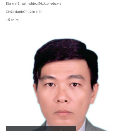
Địa chỉ Emailmthieu@ktktbl.edu.vn
Chức danhChuyên viên
Tổ chức,…