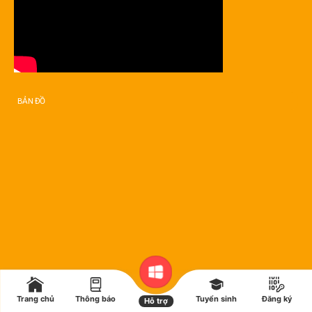
BẢN ĐỒ
Trang chủ
Thông báo
Tuyển sinh
Đăng ký
Hỗ trợ