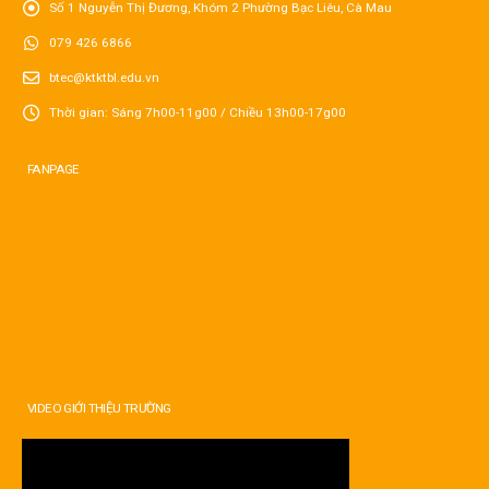
Số 1 Nguyễn Thị Đương, Khóm 2 Phường Bạc Liêu, Cà Mau
079 426 6866
btec@ktktbl.edu.vn
Thời gian: Sáng 7h00-11g00 / Chiều 13h00-17g00
FANPAGE
VIDEO GIỚI THIỆU TRƯỜNG