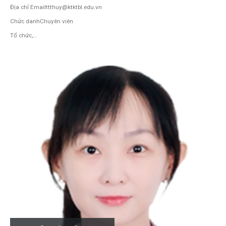
Địa chỉ Emailttthuy@ktktbl.edu.vn
Chức danhChuyên viên
Tổ chức,…