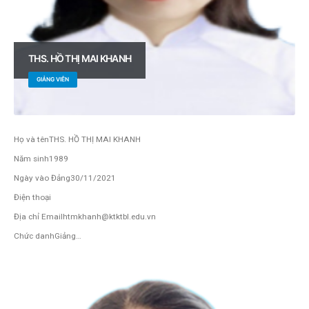
THS. HỒ THỊ MAI KHANH
GIẢNG VIÊN
Họ và tênTHS. HỒ THỊ MAI KHANH
Năm sinh1989
Ngày vào Đảng30/11/2021
Điện thoại
Địa chỉ Emailhtmkhanh@ktktbl.edu.vn
Chức danhGiảng…