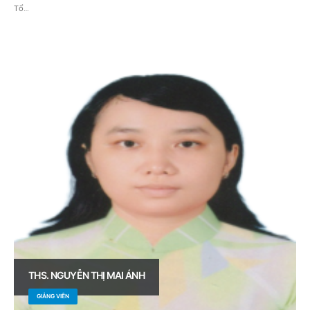
Tổ…
THS. NGUYỄN THỊ MAI ÁNH
GIẢNG VIÊN