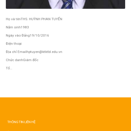
Họ và tênTHS. HUỲNH PHAN TUYỂN
Năm sinh1983
Ngày vào Đảng19/10/2016
Điện thoại
Địa chỉ Emailhptuyen@ktktbl.edu.vn
Chức danhGiám đốc
Tổ…
THÔNG TIN LIÊN HỆ