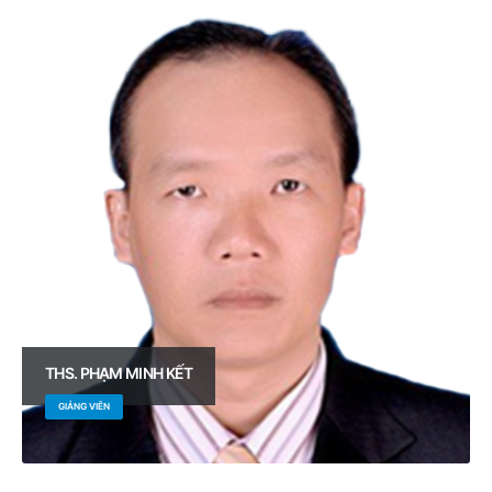
THS. PHẠM MINH KẾT
GIẢNG VIÊN