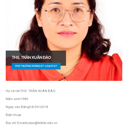
THS. TRẦN XUÂN ĐÀO
PHÓ TRƯỞNG PHÒNG ĐT-LK&HTQT
Họ và tênTHS. TRẦN XUÂN ĐÀO
Năm sinh1986
Ngày vào Đảng04/09/2018
Điện thoại
Địa chỉ Emailtxdao@ktktbl.edu.vn