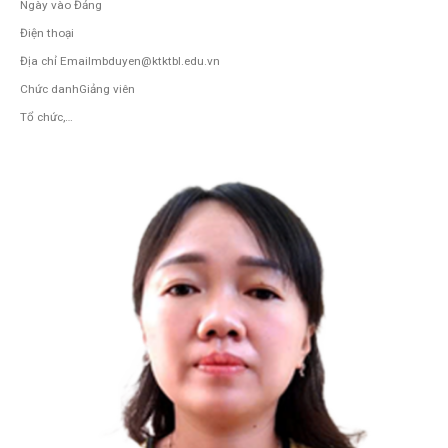
Ngày vào Đảng
Điện thoại
Địa chỉ Emailmbduyen@ktktbl.edu.vn
Chức danhGiảng viên
Tổ chức,…