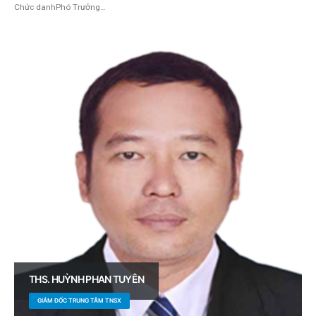
Chức danhPhó Trưởng…
THS. HUỲNH PHAN TUYÊN
GIÁM ĐỐC TRUNG TÂM TNSX