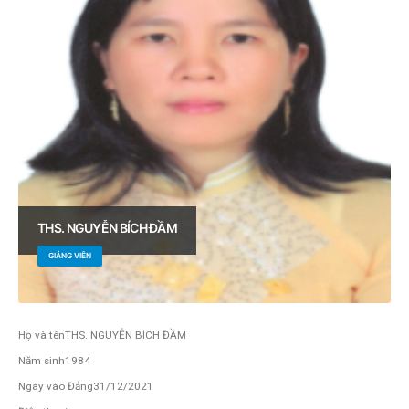
THS. NGUYỄN BÍCH ĐẦM
GIẢNG VIÊN
Họ và tênTHS. NGUYỄN BÍCH ĐẦM
Năm sinh1984
Ngày vào Đảng31/12/2021