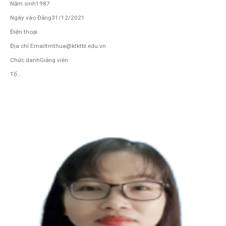
Năm sinh1987
Ngày vào Đảng31/12/2021
Điện thoại
Địa chỉ Emailtmthua@ktktbl.edu.vn
Chức danhGiảng viên
Tổ…