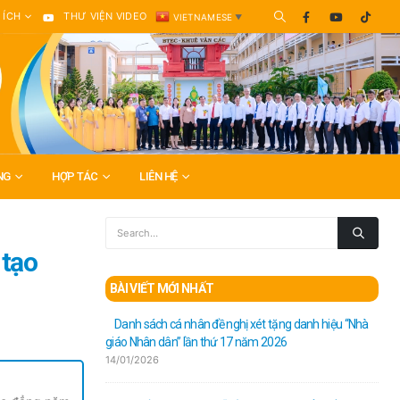
 ÍCH
THƯ VIỆN VIDEO
VIETNAMESE
▼
NG
HỢP TÁC
LIÊN HỆ
 tạo
BÀI VIẾT MỚI NHẤT
Danh sách cá nhân đề nghị xét tặng danh hiệu “Nhà
giáo Nhân dân” lần thứ 17 năm 2026
14/01/2026