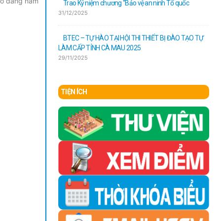
Cao đẳng năm
Trao Kỷ niệm chương “Bảo vệ an ninh Tổ quốc
31/12/2025
BTEC – ​TỰ HÀO TẠI HỘI THI THIẾT BỊ ĐÀO TẠO TỰ
LÀM CẤP TỈNH CÀ MAU 2025
29/11/2025
TIỆN ÍCH