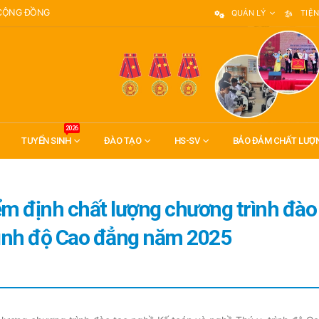
 CỘNG ĐỒNG
QUẢN LÝ
TIỆN
2026
TUYỂN SINH
ĐÀO TẠO
HS-SV
BẢO ĐẢM CHẤT LƯỢ
ểm định chất lượng chương trình đào
trình độ Cao đẳng năm 2025