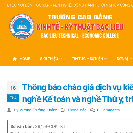
BTEC NƠI ĐẾN HỌC TẬP - RÈN NGHỀ, ĐỒNG HÀNH KHỞI NGHIỆP CÙNG
HOME
GIỚI THIỆU
TIN TỨC – SỰ KIỆN
ĐƠN VỊ
Thông báo chào giá dịch vụ ki
16
nghề Kế toán và nghề Thú y, 
Th4
By
Vương Trường Khánh
Thông báo
0 Comments
Số văn bản:
39/TB-CĐKTKT