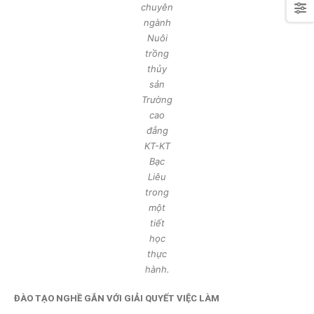
chuyên
ngành
Nuôi
trồng
thủy
sản
Trường
cao
đẳng
KT-KT
Bạc
Liêu
trong
một
tiết
học
thực
hành.
ĐÀO TẠO NGHỀ GẮN VỚI GIẢI QUYẾT VIỆC LÀM