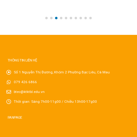
THÔNG TIN LIÊN HỆ
Số 1 Nguyễn Thị Đương, Khóm 2 Phường Bạc Liêu, Cà Mau
079 426 6866
btec@ktktbl.edu.vn
Thời gian: Sáng 7h00-11g00 / Chiều 13h00-17g00
FANPAGE