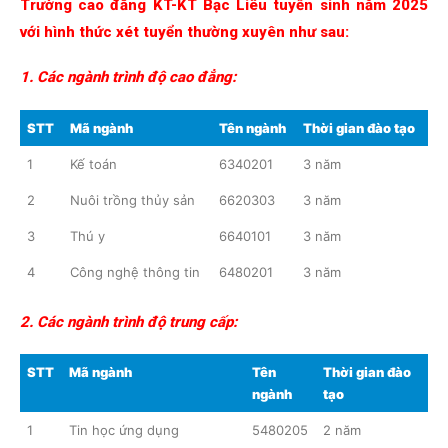
Trường cao đẳng KT-KT Bạc Liêu tuyển sinh năm 2025
với hình thức xét tuyển thường xuyên như sau:
1. Các ngành trình độ cao đẳng:
STT
Mã ngành
Tên ngành
Thời gian đào tạo
1
Kế toán
6340201
3 năm
2
Nuôi trồng thủy sản
6620303
3 năm
3
Thú y
6640101
3 năm
4
Công nghệ thông tin
6480201
3 năm
2. Các ngành trình độ trung cấp:
STT
Mã ngành
Tên
Thời gian đào
ngành
tạo
1
Tin học ứng dụng
5480205
2 năm