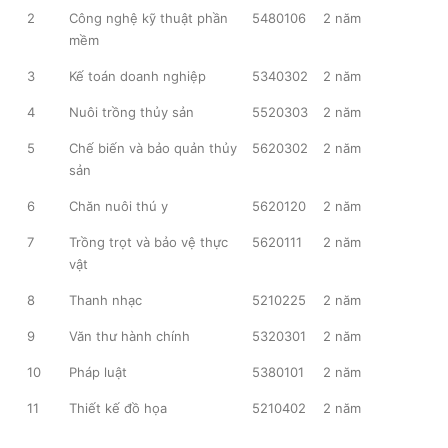
2
Công nghệ kỹ thuật phần
5480106
2 năm
mềm
3
Kế toán doanh nghiệp
5340302
2 năm
4
Nuôi trồng thủy sản
5520303
2 năm
5
Chế biến và bảo quản thủy
5620302
2 năm
sản
6
Chăn nuôi thú y
5620120
2 năm
7
Trồng trọt và bảo vệ thực
5620111
2 năm
vật
8
Thanh nhạc
5210225
2 năm
9
Văn thư hành chính
5320301
2 năm
10
Pháp luật
5380101
2 năm
11
Thiết kế đồ họa
5210402
2 năm