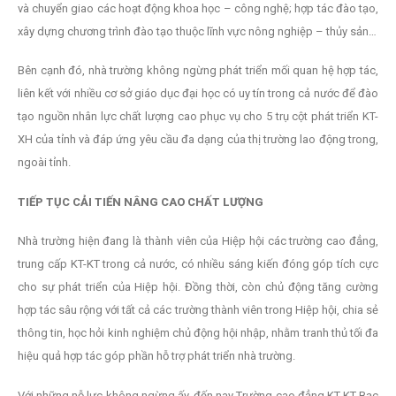
và chuyển giao các hoạt động khoa học – công nghệ; hợp tác đào tạo,
xây dựng chương trình đào tạo thuộc lĩnh vực nông nghiệp – thủy sản…
Bên cạnh đó, nhà trường không ngừng phát triển mối quan hệ hợp tác,
liên kết với nhiều cơ sở giáo dục đại học có uy tín trong cả nước để đào
tạo nguồn nhân lực chất lượng cao phục vụ cho 5 trụ cột phát triển KT-
XH của tỉnh và đáp ứng yêu cầu đa dạng của thị trường lao động trong,
ngoài tỉnh.
TIẾP TỤC CẢI TIẾN NÂNG CAO CHẤT LƯỢNG
Nhà trường hiện đang là thành viên của Hiệp hội các trường cao đẳng,
trung cấp KT-KT trong cả nước, có nhiều sáng kiến đóng góp tích cực
cho sự phát triển của Hiệp hội. Đồng thời, còn chủ động tăng cường
hợp tác sâu rộng với tất cả các trường thành viên trong Hiệp hội, chia sẻ
thông tin, học hỏi kinh nghiệm chủ động hội nhập, nhằm tranh thủ tối đa
hiệu quả hợp tác góp phần hỗ trợ phát triển nhà trường.
Với những nỗ lực không ngừng ấy, đến nay Trường cao đẳng KT-KT Bạc