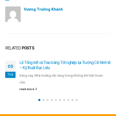
Vương Trường Khánh
RELATED
POSTS
Lễ Tổng kết và Trao bằng Tốt nghiệp tại Trường CĐ Kinh tế
05
– Kỹ thuật Bạc Liêu
Th8
Sáng nay, Nhà trường rộn ràng trong không khí hân hoan
của...
read more