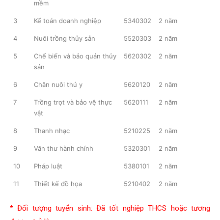
mềm
3
Kế toán doanh nghiệp
5340302
2 năm
4
Nuôi trồng thủy sản
5520303
2 năm
5
Chế biến và bảo quản thủy
5620302
2 năm
sản
6
Chăn nuôi thú y
5620120
2 năm
7
Trồng trọt và bảo vệ thực
5620111
2 năm
vật
8
Thanh nhạc
5210225
2 năm
9
Văn thư hành chính
5320301
2 năm
10
Pháp luật
5380101
2 năm
11
Thiết kế đồ họa
5210402
2 năm
* Đối tượng tuyển sinh: Đã tốt nghiệp THCS hoặc tương