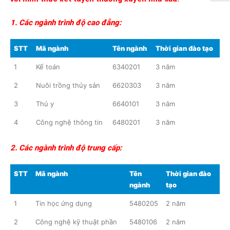
1. Các ngành trình độ cao đẳng:
STT
Mã ngành
Tên ngành
Thời gian đào tạo
1
Kế toán
6340201
3 năm
2
Nuôi trồng thủy sản
6620303
3 năm
3
Thú y
6640101
3 năm
4
Công nghệ thông tin
6480201
3 năm
2. Các ngành trình độ trung cấp:
STT
Mã ngành
Tên
Thời gian đào
ngành
tạo
1
Tin học ứng dụng
5480205
2 năm
2
Công nghệ kỹ thuật phần
5480106
2 năm