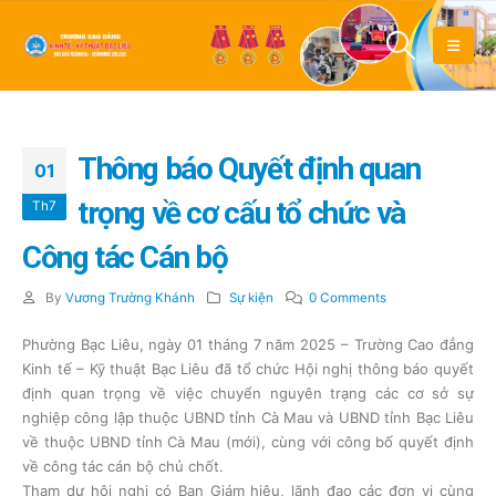
Thông báo Quyết định quan
01
trọng về cơ cấu tổ chức và
Th7
Công tác Cán bộ
By
Vương Trường Khánh
Sự kiện
0 Comments
Phường Bạc Liêu, ngày 01 tháng 7 năm 2025 – Trường Cao đẳng
Kinh tế – Kỹ thuật Bạc Liêu đã tổ chức Hội nghị thông báo quyết
định quan trọng về việc chuyển nguyên trạng các cơ sở sự
nghiệp công lập thuộc UBND tỉnh Cà Mau và UBND tỉnh Bạc Liêu
về thuộc UBND tỉnh Cà Mau (mới), cùng với công bố quyết định
về công tác cán bộ chủ chốt.
Tham dự hội nghị có Ban Giám hiệu, lãnh đạo các đơn vị cùng