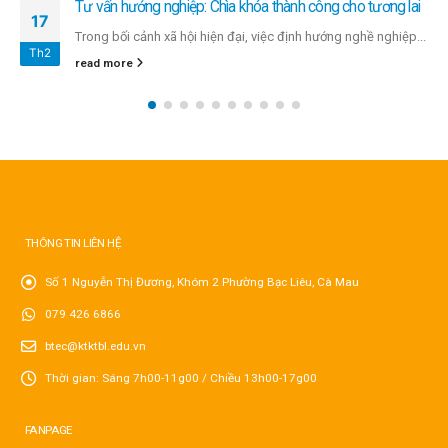
Tư vấn hướng nghiệp: Chìa khóa thành công cho tương lai
17
Trong bối cảnh xã hội hiện đại, việc định hướng nghề nghiệp...
Th2
read more
THÔNG TIN LIÊN HỆ
Số 1 Nguyễn Thị Đương, Khóm 2 Phường Bạc Liêu, Cà Mau
079 426 6866
btec@ktktbl.edu.vn
Thời gian: Sáng 7h00-11g00 / Chiều 13h00-17g00
FANPAGE